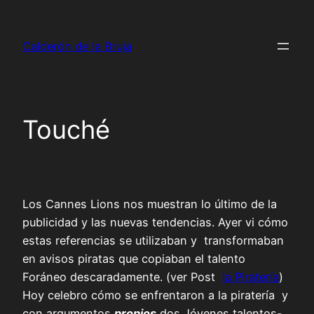
Saltar
al
Calderón de la Bruja
contenido
Touché
Los Cannes Lions nos muestran lo último de la
publicidad y las nuevas tendencias. Ayer vi cómo
estas referencias se utilizaban y transformaban
en avisos piratas que copiaban el talento
Foráneo descaradamente. (ver Post
la Piratería
)
Hoy celebro cómo se enfrentaron a la piratería y
con argumentos
propios
dos Jóvenes talentos-