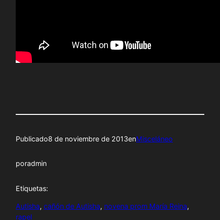
Publicado
8 de noviembre de 2013
en
Misceláneo
por
admin
Etiquetas:
Autisha
, 
cañón de Autisha
, 
novena prom María Reina
, 
rapel