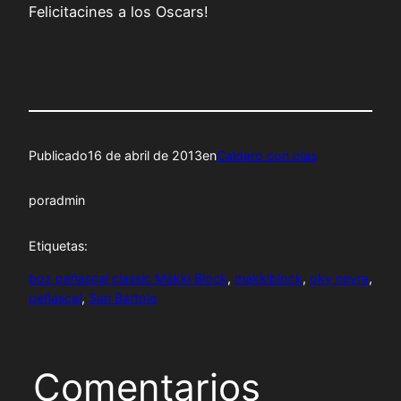
Felicitacines a los Oscars!
Publicado
16 de abril de 2013
en
Caldero con olas
por
admin
Etiquetas:
boz peñascal classic Makki Block
, 
makkiblock
, 
oky neyra
, 
peñascal
, 
San Bartolo
Comentarios