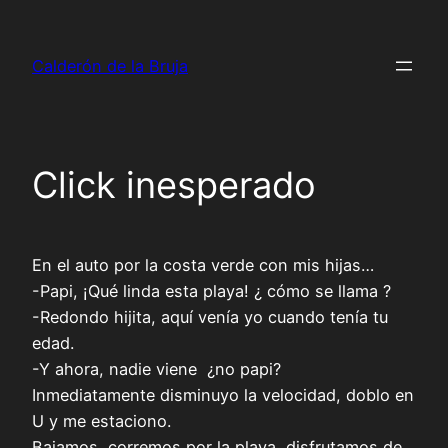
Saltar
al
Calderón de la Bruja
contenido
Click inesperado
En el auto por la costa verde con mis hijas…
-Papi, ¡Qué linda esta playa! ¿ cómo se llama ?
-Redondo hijita, aquí venía yo cuando tenía tu
edad.
-Y ahora, nadie viene ¿no papi?
Inmediatamente disminuyo la velocidad, doblo en
U y me estaciono.
Bajamos, corremos por la playa, disfrutamos de