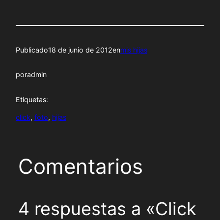
Publicado
18 de junio de 2012
en
mis hijas
por
admin
Etiquetas:
click
, 
foto
, 
hijas
Comentarios
4 respuestas a «Click