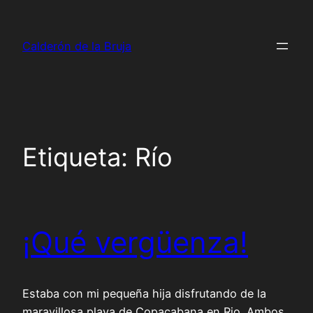
Saltar
al
Calderón de la Bruja
contenido
Etiqueta:
Río
¡Qué vergüenza!
Estaba con mi pequeña hija disfrutando de la
maravillosa playa de Copacabana en Rio. Ambos