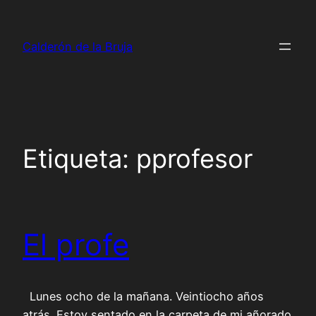
Saltar
al
Calderón de la Bruja
contenido
Etiqueta:
pprofesor
El profe
Lunes ocho de la mañana. Veintiocho años
atrás. Estoy sentado en la carpeta de mi añorado