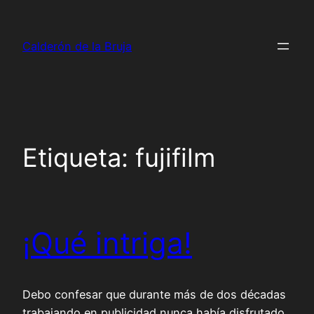
Saltar
al
Calderón de la Bruja
contenido
Etiqueta:
fujifilm
¡Qué intriga!
Debo confesar que durante más de dos décadas
trabajando en publicidad nunca había disfrutado