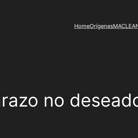
Home
Orígenes
MACLEAN 
razo no desead