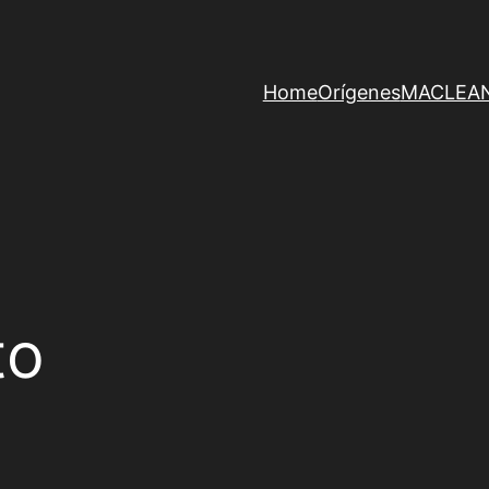
Home
Orígenes
MACLEAN 
to