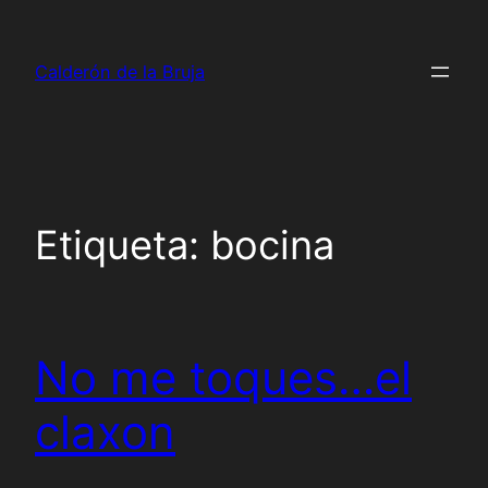
Saltar
al
Calderón de la Bruja
contenido
Etiqueta:
bocina
No me toques…el
claxon